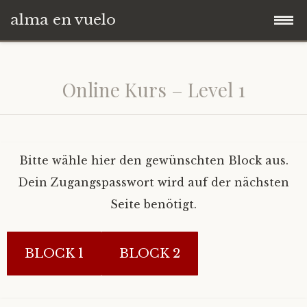
alma en vuelo
Zum
Startseite
Inhalt
Online Kurs – Level 1
springen
Kommunikation
→ BUCHEN
Bitte wähle hier den gewünschten Block aus.
Online Kurse
Dein Zugangspasswort wird auf der nächsten
Seite benötigt.
Spende
Info
zur alma Website
Level 1
Spende an Angela und Andreas
BLOCK 1
BLOCK 2
Level 2
Spende für Angela / Only You