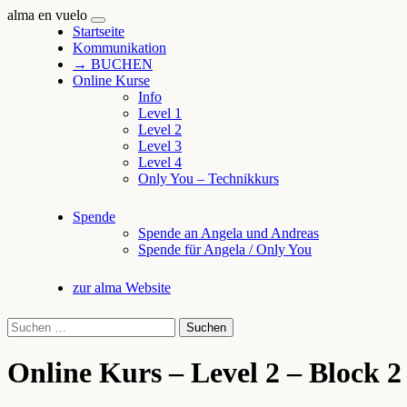
alma en vuelo
Zum
Startseite
alma en vuelo
Inhalt
Kommunikation
springen
→ BUCHEN
Online Kurse
Info
Level 1
Level 2
Level 3
Level 4
Only You – Technikkurs
Spende
Spende an Angela und Andreas
Spende für Angela / Only You
zur alma Website
Suchen
nach:
Online Kurs – Level 2 – Block 2