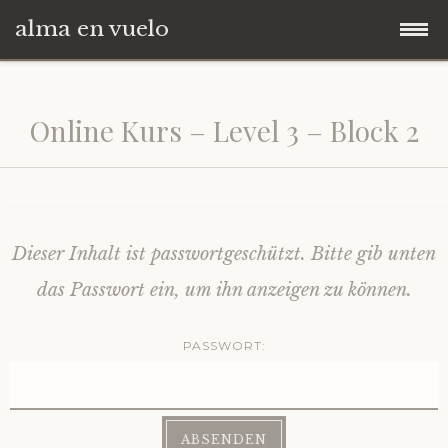
alma en vuelo
Zum
Startseite
Inhalt
Online Kurs – Level 3 – Block 2
springen
Kommunikation
→ BUCHEN
Dieser Inhalt ist passwortgeschützt. Bitte gib unten
Online Kurse
das Passwort ein, um ihn anzeigen zu können.
Spende
Info
PASSWORT:
zur alma Website
Level 1
Spende an Angela und Andreas
Level 2
Spende für Angela / Only You