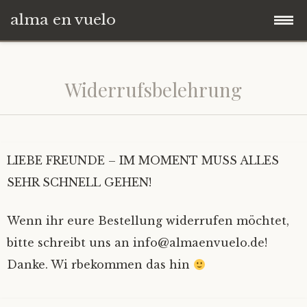
alma en vuelo
Zum
Startseite
Inhalt
Widerrufsbelehrung
springen
Kommunikation
→ BUCHEN
LIEBE FREUNDE – IM MOMENT MUSS ALLES
Online Kurse
SEHR SCHNELL GEHEN!
Spende
Info
Wenn ihr eure Bestellung widerrufen möchtet,
bitte schreibt uns an info@almaenvuelo.de!
zur alma Website
Level 1
Spende an Angela und Andreas
Danke. Wi rbekommen das hin
Level 2
Spende für Angela / Only You